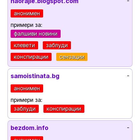
naorajie.blogspot.com
-
анонимен
примери за:
фалшиви новини
клевети
заблуди
конспирации
сензации
samoistinata.bg
-
анонимен
примери за:
заблуди
конспирации
bezdom.info
-