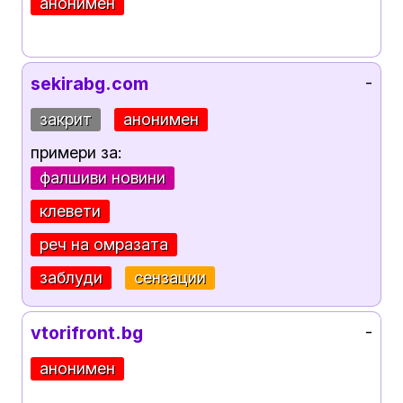
анонимен
sekirabg.com
-
закрит
анонимен
примери за:
фалшиви новини
клевети
реч на омразата
заблуди
сензации
vtorifront.bg
-
анонимен