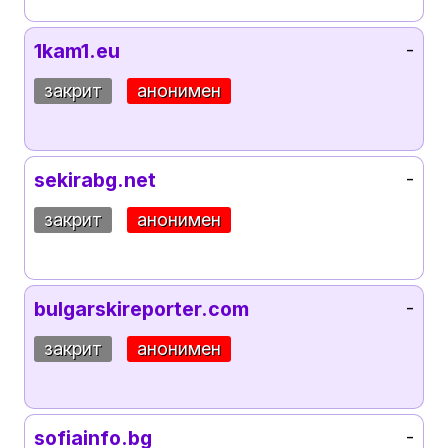
1kam1.eu
-
закрит
анонимен
sekirabg.net
-
закрит
анонимен
bulgarskireporter.com
-
закрит
анонимен
sofiainfo.bg
-