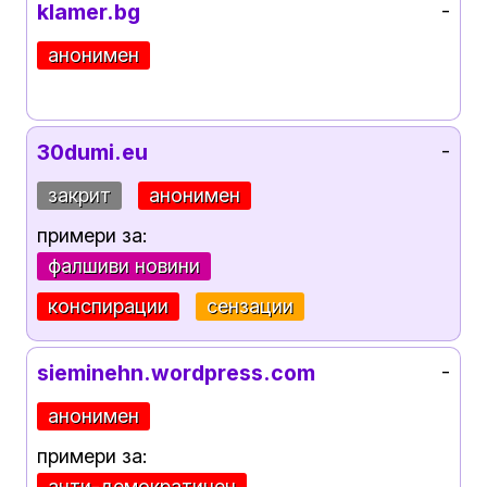
klamer.bg
-
анонимен
30dumi.eu
-
закрит
анонимен
примери за:
фалшиви новини
конспирации
сензации
sieminehn.wordpress.com
-
анонимен
примери за:
анти-демократичен