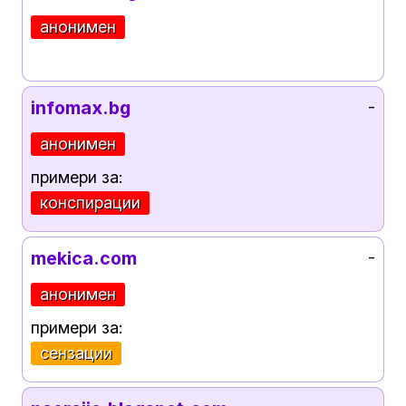
анонимен
infomax.bg
-
анонимен
примери за:
конспирации
mekica.com
-
анонимен
примери за:
сензации