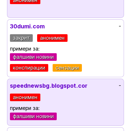
анонимен
30dumi.com
-
закрит
анонимен
примери за:
фалшиви новини
конспирации
сензации
speednewsbg.blogspot.com
-
анонимен
примери за:
фалшиви новини