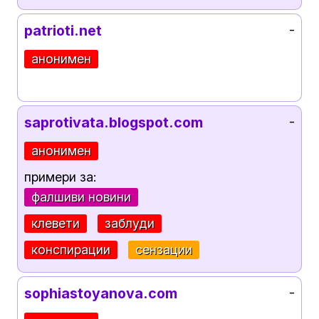
patrioti.net
-
анонимен
saprotivata.blogspot.com
-
анонимен
примери за:
фалшиви новини
клевети
заблуди
конспирации
сензации
sophiastoyanova.com
-